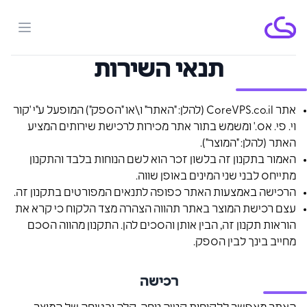
menu
תנאי השירות
אתר CoreVPS.co.il (להלן: "האתר" ו\או "הספק") המופעל ע"י 'קור
וי. פי. אס.' ומשמש בתור אתר מכירות לרכישת שירותים המציע
האתר (להלן: "המוצר").
האמור בתקנון זה בלשון זכר הוא לשם הנוחות בלבד והתקנון
מתייחס לבני שני המינים באופן שווה.
הרכישה באמצעות האתר כפופה לתנאים המפורטים בתקנון זה.
עצם רכישת המוצר באתר תהווה הצהרה מצד הלקוח כי קרא את
הוראות תקנון זה, הבין אותן והסכים להן. התקנון מהווה הסכם
מחייב בינך לבין הספק.
רכישה