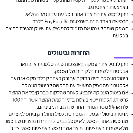
האתר מאפשר ללקוחות קנייה נוחה, קלה ובטוחה של המוצר
באמצעות האינטרנט.
ניתן לרכוש את המוצר באתר בכל עת עד לגמר המלאי.
הרכישה באתר הינה באמצעות PayPal / Bit בלבד.
הספק שומר לעצמו את הזכות להפסיק את שיווק ומכירת המוצר
בכל עת.
החזרות וביטולים
ניתן לבטל את העסקה באמצעות פניה טלפונית או בדואר
אלקטרוני לשירות הלקוחות של הספק.
ביטול העסקה יהיה בתוקף אך ורק לאחר קבלת פקס או דואר
אלקטרוני מהספק המאשר את הבקשה לביטול העסקה.
אם ביטול העסקה יתבצע לאחר שהלקוח כבר קיבל את המוצר
לרשותו, הלקוח יישא בעלות בדמי הקמת המוצר אשר יהיו 100
ש"ח או 5% מסך המחיר החודשי, הגבוה מביניהם.
מדיניות ביטול העסקה המפורטת לעיל תחול רק ביחס למוצרים
שנרכשו באתר, הספק לא יטפל בביטול והחזרת מוצרים שנרכשו
שלא ישירות באמצעותו. מוצר אשר נרכש באמצעות ספק צד ג'