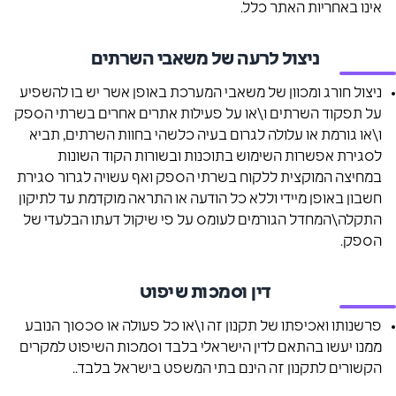
אינו באחריות האתר כלל.
ניצול לרעה של משאבי השרתים
ניצול חורג ומכוון של משאבי המערכת באופן אשר יש בו להשפיע
על תפקוד השרתים ו\או על פעילות אתרים אחרים בשרתי הספק
ו\או גורמת או עלולה לגרום בעיה כלשהי בחוות השרתים, תביא
לסגירת אפשרות השימוש בתוכנות ובשורות הקוד השונות
במחיצה המוקצית ללקוח בשרתי הספק ואף עשויה לגרור סגירת
חשבון באופן מיידי וללא כל הודעה או התראה מוקדמת עד לתיקון
התקלה\המחדל הגורמים לעומס על פי שיקול דעתו הבלעדי של
הספק.
דין וסמכות שיפוט
פרשנותו ואכיפתו של תקנון זה ו\או כל פעולה או סכסוך הנובע
ממנו יעשו בהתאם לדין הישראלי בלבד וסמכות השיפוט למקרים
הקשורים לתקנון זה הינם בתי המשפט בישראל בלבד..